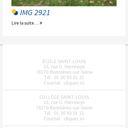
IMG 2921
Lire la suite…
ÉCOLE SAINT-LOUIS
23, rue G. Herrewyn
78270 Bonnières-sur-Seine
Tél : 01 30 93 01 21
Courriel :
cliquez ici
COLLÈGE SAINT-LOUIS
23, rue G. Herrewyn
78270 Bonnières-sur-Seine
Tél : 01 30 93 01 21
Courriel :
cliquez ici