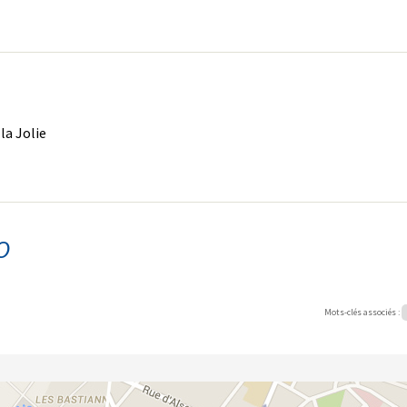
la Jolie
O
Mots-clés associés :