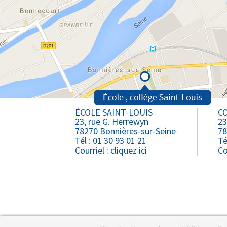
ÉCOLE SAINT-LOUIS
CO
23, rue G. Herrewyn
23
78270 Bonnières-sur-Seine
78
Tél : 01 30 93 01 21
Té
Courriel :
cliquez ici
Co