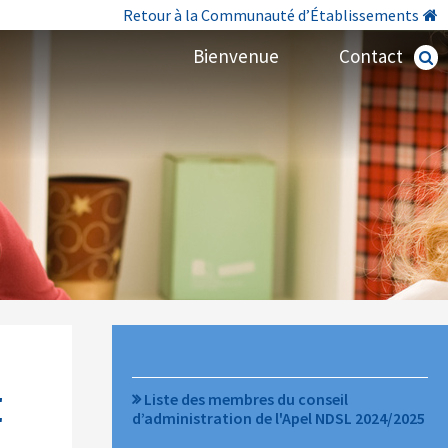
Retour à la Communauté d’Établissements
Bienvenue
Contact
Recherc
avancé
NAVIGATION
Liste des membres du conseil
E
d’administration de l'Apel NDSL 2024/2025