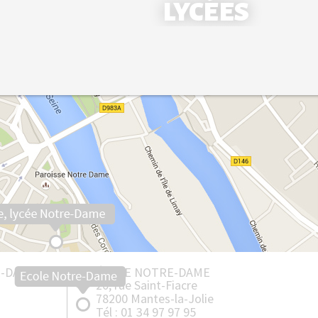
LYCÉES
École Saint-Louis - Bonnières
Collège Notre-Dame - Mantes
Collège Saint-Louis - Bonnières
Lycée Notre-Dame - Mantes
Lycée Professionnel - Mantes
E-DAME
ÉCOLE NOTRE-DAME
20, rue Saint-Fiacre
78200 Mantes-la-Jolie
Tél : 01 34 97 97 95