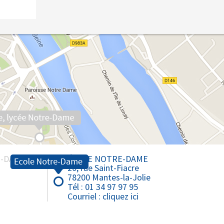
Collège Saint-Louis - Bonnières
Lycée Notre-Dame - Mantes
Lycée Professionnel - Mantes
E-DAME
ÉCOLE NOTRE-DAME
20, rue Saint-Fiacre
78200 Mantes-la-Jolie
Tél : 01 34 97 97 95
Courriel :
cliquez ici