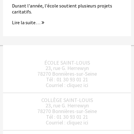
Durant l'année, l'école soutient plusieurs projets
caritatifs.
Lire la suite…
ÉCOLE SAINT-LOUIS
23, rue G. Herrewyn
78270 Bonnières-sur-Seine
Tél : 01 30 93 01 21
Courriel :
cliquez ici
COLLÈGE SAINT-LOUIS
23, rue G. Herrewyn
78270 Bonnières-sur-Seine
Tél : 01 30 93 01 21
Courriel :
cliquez ici