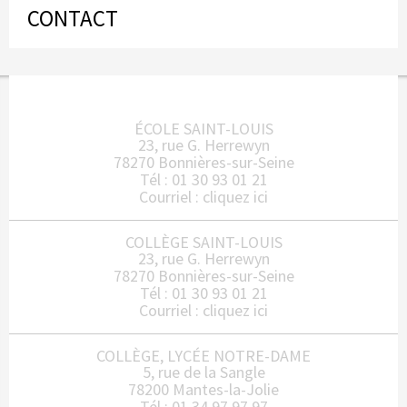
CONTACT
ÉCOLE SAINT-LOUIS
23, rue G. Herrewyn
78270 Bonnières-sur-Seine
Tél : 01 30 93 01 21
Courriel :
cliquez ici
COLLÈGE SAINT-LOUIS
23, rue G. Herrewyn
78270 Bonnières-sur-Seine
Tél : 01 30 93 01 21
Courriel :
cliquez ici
COLLÈGE, LYCÉE NOTRE-DAME
5, rue de la Sangle
78200 Mantes-la-Jolie
Tél : 01 34 97 97 97