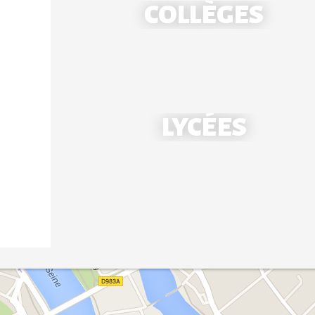
COLLÈGES
École Notre-Dame - Mantes
LYCÉES
École Saint-Louis - Bonnières
Collège Notre-Dame - Mantes
Collège Saint-Louis - Bonnières