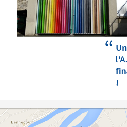
Un
l'A
fin
!