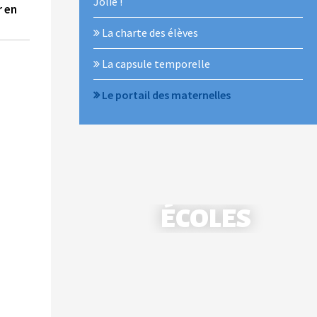
Jolie !
r en
La charte des élèves
La capsule temporelle
Le portail des maternelles
ÉCOLES