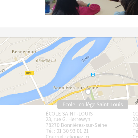
ÉCOLE SAINT-LOUIS
CO
23, rue G. Herrewyn
23
78270 Bonnières-sur-Seine
78
Tél : 01 30 93 01 21
Té
Courriel :
cliquez ici
Co