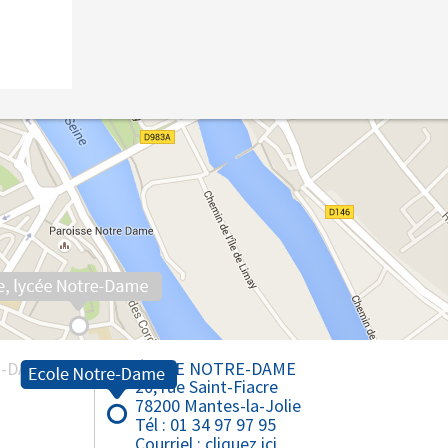
Collège Saint-Louis - Bonnières
Lycée Notre-Dame - Mantes
Lycée Professionnel - Mantes
E-DAME
ÉCOLE NOTRE-DAME
20, rue Saint-Fiacre
78200 Mantes-la-Jolie
Tél : 01 34 97 97 95
Courriel :
cliquez ici