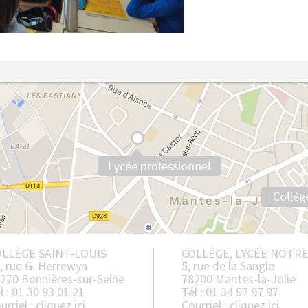
LLÈGE SAINT-LOUIS
COLLÈGE, LYCÉE NOTR
, rue G. Herrewyn
5, rue de la Sangle
270 Bonnières-sur-Seine
78200 Mantes-la-Jolie
l : 01 30 93 01 21
Tél : 01 34 97 97 97
urriel :
cliquez ici
Courriel :
cliquez ici