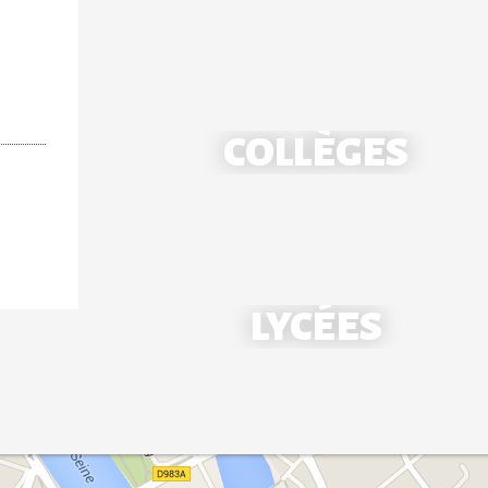
COLLÈGES
École Notre-Dame - Mantes
LYCÉES
École Saint-Louis - Bonnières
Collège Notre-Dame - Mantes