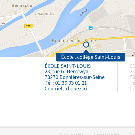
ÉCOLE SAINT-LOUIS
CO
23, rue G. Herrewyn
23
78270 Bonnières-sur-Seine
78
Tél : 01 30 93 01 21
Té
Courriel :
cliquez ici
Co