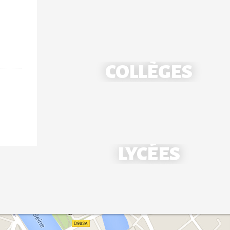
COLLÈGES
École Notre-Dame - Mantes
LYCÉES
École Saint-Louis - Bonnières
Collège Notre-Dame - Mantes