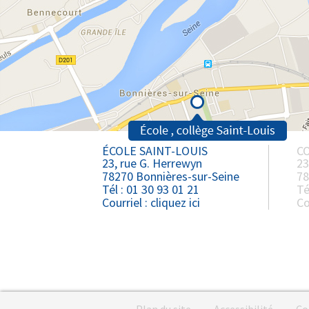
ÉCOLE SAINT-LOUIS
CO
23, rue G. Herrewyn
23
78270 Bonnières-sur-Seine
78
Tél : 01 30 93 01 21
Té
Courriel :
cliquez ici
Co