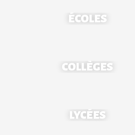
ÉCOLES
COLLÈGES
École Notre-Dame - Mantes
LYCÉES
École Saint-Louis - Bonnières