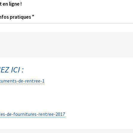
 en ligne !
nfos pratiques "
Z ICI :
ocuments-de-rentree-1
tes-de-fournitures-rentree-2017