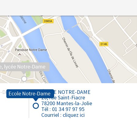
Collège Notre-Dame - Mantes
Collège Saint-Louis - Bonnières
Lycée Notre-Dame - Mantes
Lycée Professionnel - Mantes
E-DAME
ÉCOLE NOTRE-DAME
20, rue Saint-Fiacre
78200 Mantes-la-Jolie
Tél : 01 34 97 97 95
Courriel :
cliquez ici