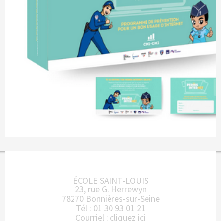
ÉCOLE SAINT-LOUIS
23, rue G. Herrewyn
78270 Bonnières-sur-Seine
Tél : 01 30 93 01 21
Courriel :
cliquez ici