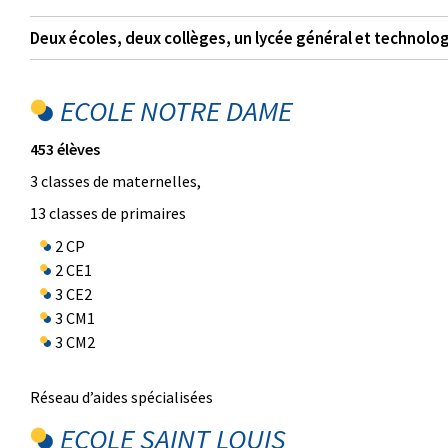
Deux écoles, deux collèges, un lycée général et technolog
ECOLE NOTRE DAME
453 élèves
3 classes de maternelles,
13 classes de primaires
2 CP
2 CE1
3 CE2
3 CM1
3 CM2
Réseau d’aides spécialisées
ECOLE SAINT LOUIS