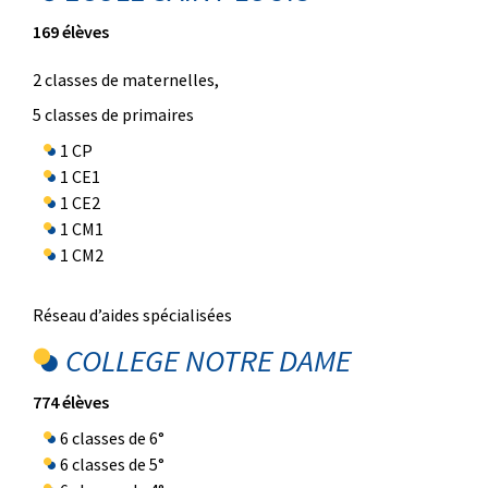
169 élèves
2 classes de maternelles,
5 classes de primaires
1 CP
1 CE1
1 CE2
1 CM1
1 CM2
Réseau d’aides spécialisées
COLLEGE NOTRE DAME
774 élèves
6 classes de 6°
6 classes de 5°