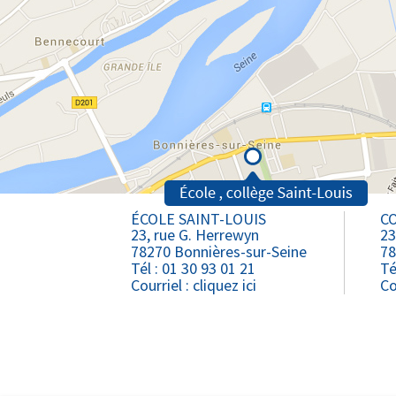
ÉCOLE SAINT-LOUIS
CO
23, rue G. Herrewyn
23
78270 Bonnières-sur-Seine
78
Tél : 01 30 93 01 21
Té
Courriel :
cliquez ici
Co