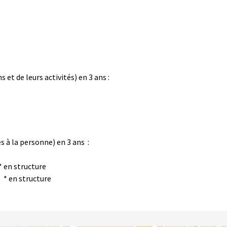
t de leurs activités) en 3 ans :
à la personne) en 3 ans :
* en structure
ile * en structure