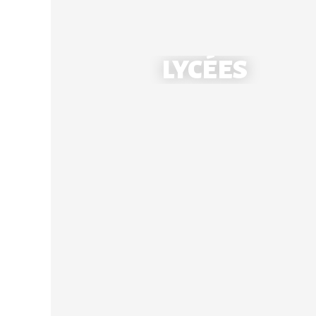
École Notre-Dame - Mantes
LYCÉES
École Saint-Louis - Bonnières
Collège Notre-Dame - Mantes
Collège Saint-Louis - Bonnières
Lycée Notre-Dame - Mantes
Lycée Professionnel - Mantes