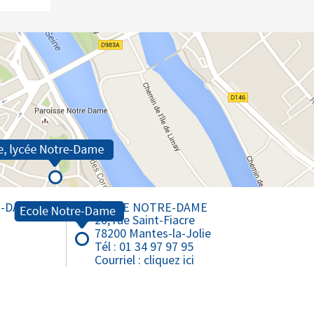
Collège Saint-Louis - Bonnières
Lycée Notre-Dame - Mantes
Lycée Professionnel - Mantes
E-DAME
ÉCOLE NOTRE-DAME
20, rue Saint-Fiacre
78200 Mantes-la-Jolie
Tél : 01 34 97 97 95
Courriel :
cliquez ici