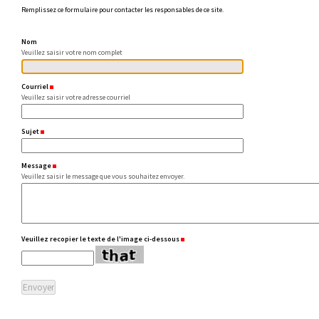
Remplissez ce formulaire pour contacter les responsables de ce site.
Nom
Veuillez saisir votre nom complet
Courriel
(Requis)
Veuillez saisir votre adresse courriel
Sujet
(Requis)
Message
(Requis)
Veuillez saisir le message que vous souhaitez envoyer.
Veuillez recopier le texte de l'image ci-dessous
(Requis)