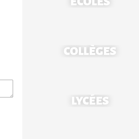
ÉCOLES
COLLÈGES
École Notre-Dame - Mantes
LYCÉES
École Saint-Louis - Bonnières
Collège Notre-Dame - Mantes