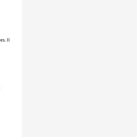
Lycée Notre-Dame - Mantes
Lycée Professionnel - Mantes
s. Il
i