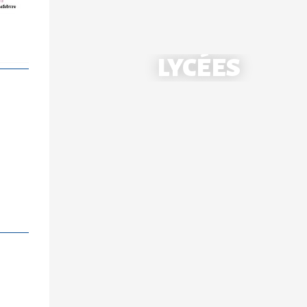
École Notre-Dame - Mantes
LYCÉES
École Saint-Louis - Bonnières
Collège Notre-Dame - Mantes
Collège Saint-Louis - Bonnières
Lycée Notre-Dame - Mantes
Lycée Professionnel - Mantes