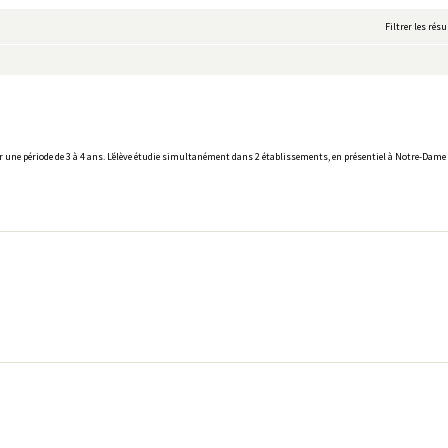
Filtrer les résu
r une période de 3 à 4 ans. L’élève étudie simultanément dans 2 établissements, en présentiel à Notre-Dame 