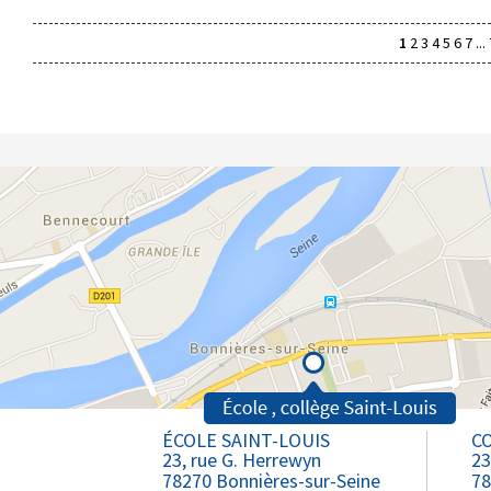
1
2
3
4
5
6
7
...
ÉCOLE SAINT-LOUIS
CO
23, rue G. Herrewyn
23
78270 Bonnières-sur-Seine
78