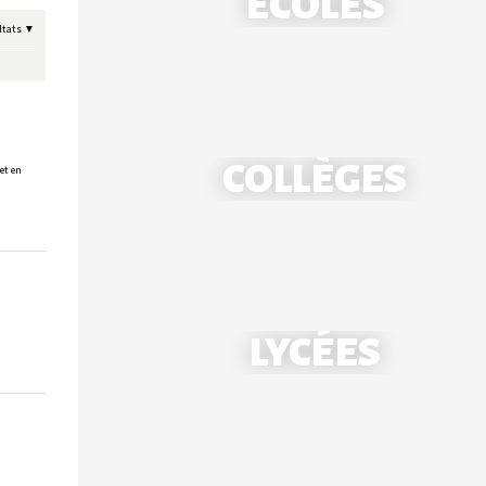
ÉCOLES
ltats
COLLÈGES
et en
École Notre-Dame - Mantes
LYCÉES
École Saint-Louis - Bonnières
Collège Notre-Dame - Mantes