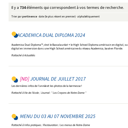
Il y a
734
éléments qui correspondent à vos termes de recherche.
Trier par
pertinence
·
date (le plus récent en premier)
·
alphabétiquement
ACADEMICA DUAL DIPLOMA 2024
Academica Dual Diploma™, c’est le Baccalauréat + le High School Diploma américain en digital, su
digital en immersion dans une High School américaine du réseau Academica, basé en Floride.
Rattaché à
Actualités
JOURNAL DE JUILLET 2017
Les dernières infos de l'année et les photos de la kermesse !
Rattaché à
Vie de l'école
/
Journal : " Les Crayons de Notre-Dame "
MENU DU 03 AU 07 NOVEMBRE 2025
Rattaché à
Infos pratiques
/
Restauration
/
Les menus de Notre-Dame