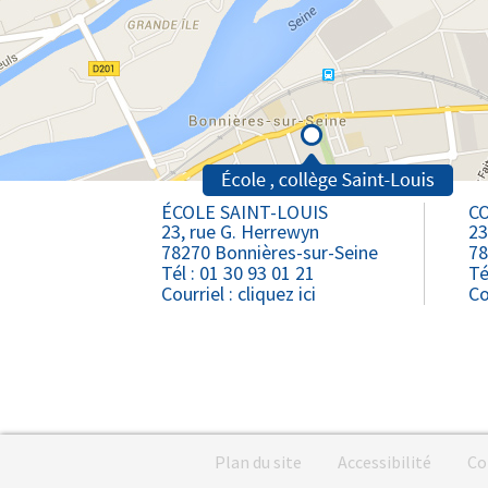
ÉCOLE SAINT-LOUIS
CO
23, rue G. Herrewyn
23
78270 Bonnières-sur-Seine
78
Tél : 01 30 93 01 21
Té
Courriel :
cliquez ici
Co
Plan du site
Accessibilité
Co