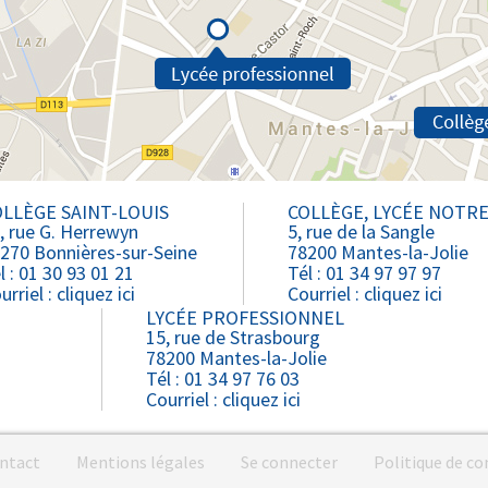
LLÈGE SAINT-LOUIS
COLLÈGE, LYCÉE NOTR
, rue G. Herrewyn
5, rue de la Sangle
270 Bonnières-sur-Seine
78200 Mantes-la-Jolie
l : 01 30 93 01 21
Tél : 01 34 97 97 97
urriel :
cliquez ici
Courriel :
cliquez ici
LYCÉE PROFESSIONNEL
15, rue de Strasbourg
78200 Mantes-la-Jolie
Tél : 01 34 97 76 03
Courriel :
cliquez ici
ntact
Mentions légales
Se connecter
Politique de co