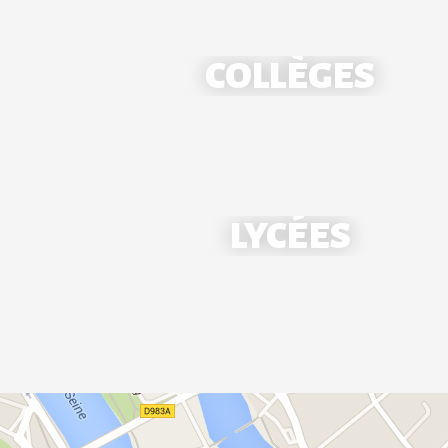
COLLÈGES
École Notre-Dame - Mantes
LYCÉES
École Saint-Louis - Bonnières
Collège Notre-Dame - Mantes
Collège Saint-Louis - Bonnières