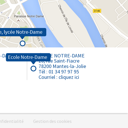
Lycée Notre-Dame - Mantes
Lycée Professionnel - Mantes
E-DAME
ÉCOLE NOTRE-DAME
20, rue Saint-Fiacre
78200 Mantes-la-Jolie
Tél : 01 34 97 97 95
Courriel :
cliquez ici
nfidentialité
Gestion des cookies