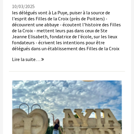
10/03/2025
les délégués vont à La Puye, puiser à la source de
l'esprit des Filles de la Croix (près de Poitiers) -
découvrent une abbaye - écoutent l'histoire des Filles
de la Croix - mettent leurs pas dans ceux de Ste
Jeanne Elisabeth, fondatrice de l'école, sur les lieux
fondateurs - écrivent les intentions pour être
délégués dans un établissement des Filles de la Croix
Les
Lire la suite…
délégués
découvrent
La
Puye,
la
maison
mère
des
Filles
de
la
Croix