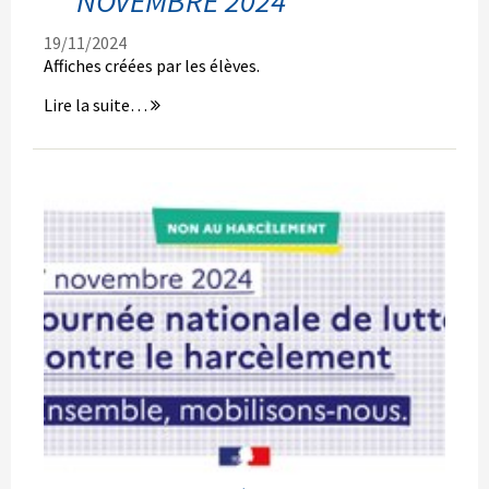
NOVEMBRE 2024
19/11/2024
Affiches créées par les élèves.
Semaine
Lire la suite…
contre
le
harcèlement
du
4
au
8
novembre
2024
-