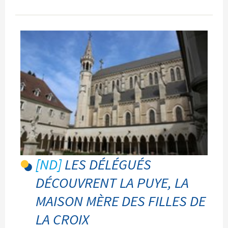
sweats
Notre-
Dame
de
Mantes-
la-
Jolie
!
-
LES DÉLÉGUÉS
DÉCOUVRENT LA PUYE, LA
MAISON MÈRE DES FILLES DE
LA CROIX