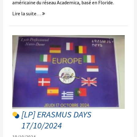
américaine du réseau Academica, basé en Floride.
ACADEMICA
Lire la suite…
DUAL
DIPLOMA
2024
-
[LP] ERASMUS DAYS
17/10/2024