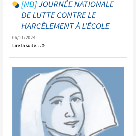
JOURNÉE NATIONALE
DE LUTTE CONTRE LE
HARCÈLEMENT À L'ÉCOLE
06/11/2024
Journée
Lire la suite…
nationale
de
lutte
contre
le
harcèlement
à
l'école
-