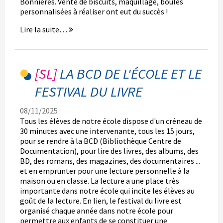
Bonnières. Vente de biscuits, maquillage, boules
personnalisées à réaliser ont eut du succès !
Le
Lire la suite…
marché
de
Noël
de
LA BCD DE L'ÉCOLE ET LE
Bonnières
FESTIVAL DU LIVRE
Sur
Seine
-
08/11/2025
Tous les élèves de notre école dispose d'un créneau de
30 minutes avec une intervenante, tous les 15 jours,
pour se rendre à la BCD (Bibliothèque Centre de
Documentation), pour lire des livres, des albums, des
BD, des romans, des magazines, des documentaires ...
et en emprunter pour une lecture personnelle à la
maison ou en classe. La lecture a une place très
importante dans notre école qui incite les élèves au
goût de la lecture. En lien, le festival du livre est
organisé chaque année dans notre école pour
permettre aux enfants de se constituer une