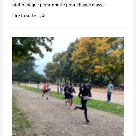
bibliothèque personnelle pour chaque classe.
La
Lire la suite…
BCD
de
l'école
et
le
festival
du
livre
-