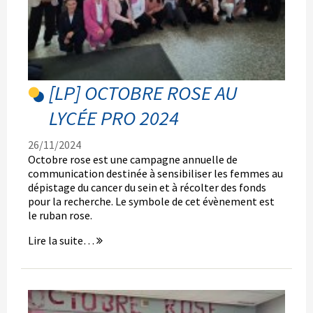
[LP] OCTOBRE ROSE AU
LYCÉE PRO 2024
26/11/2024
Octobre rose est une campagne annuelle de
communication destinée à sensibiliser les femmes au
dépistage du cancer du sein et à récolter des fonds
pour la recherche. Le symbole de cet évènement est
le ruban rose.
[LP]
Lire la suite…
Octobre
Rose
au
Lycée
Pro