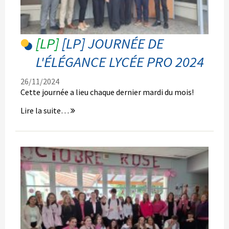
[LP] JOURNÉE DE
L'ÉLÉGANCE LYCÉE PRO 2024
26/11/2024
Cette journée a lieu chaque dernier mardi du mois!
[LP]
Lire la suite…
Journée
de
l'élégance
Lycée
Pro
2024
-