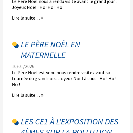
Le Père Noël nous a rendu visite avant le grand jour ...
Joyeux Noël ! Ho! Ho ! Ho!
Visite
Lire la suite…
du
Père
Noël
en
LE PÈRE NOËL EN
maternelle
MATERNELLE
-
10/01/2026
Le Père Noël est venu nous rendre visite avant sa
tournée du grand soir... Joyeux Noël à tous ! Ho ! Ho !
Ho !
Le
Lire la suite…
Père
Noël
en
maternelle
LES CE1 À L'EXPOSITION DES
-
4ÈMES SUR LA POLLUTION