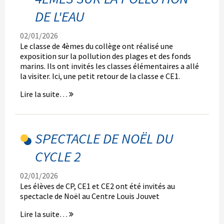
DE L'EAU
02/01/2026
Le classe de 4èmes du collège ont réalisé une
exposition sur la pollution des plages et des fonds
marins. Ils ont invités les classes élémentaires a allé
la visiter. Ici, une petit retour de la classe e CE1.
Les
Lire la suite…
CE1
à
l'exposition
des
SPECTACLE DE NOËL DU
4èmes
CYCLE 2
sur
la
pollution
02/01/2026
de
Les élèves de CP, CE1 et CE2 ont été invités au
l'eau
spectacle de Noël au Centre Louis Jouvet
-
Spectacle
Lire la suite…
de