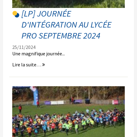
[LP] JOURNÉE
D'INTÉGRATION AU LYCÉE
PRO SEPTEMBRE 2024
25/11/2024
Une magnifique journée...
[LP]
Lire la suite…
Journée
d'intégration
au
Lycée
Pro
septembre
2024
-