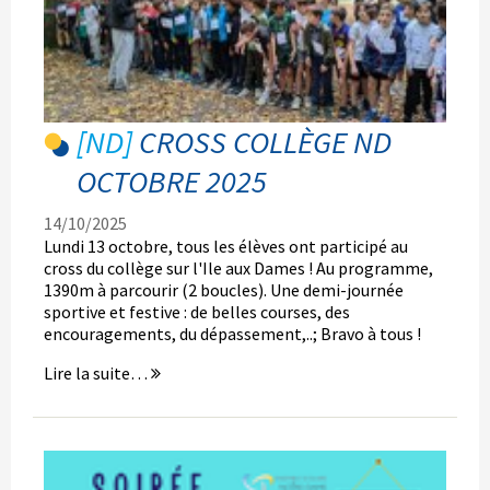
CROSS COLLÈGE ND
OCTOBRE 2025
14/10/2025
Lundi 13 octobre, tous les élèves ont participé au
cross du collège sur l'Ile aux Dames ! Au programme,
1390m à parcourir (2 boucles). Une demi-journée
sportive et festive : de belles courses, des
encouragements, du dépassement,..; Bravo à tous !
CROSS
Lire la suite…
Collège
ND
octobre
2025
-