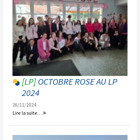
2024
-
OCTOBRE ROSE AU LP
2024
26/11/2024
Octobre
Lire la suite…
Rose
au
LP
2024