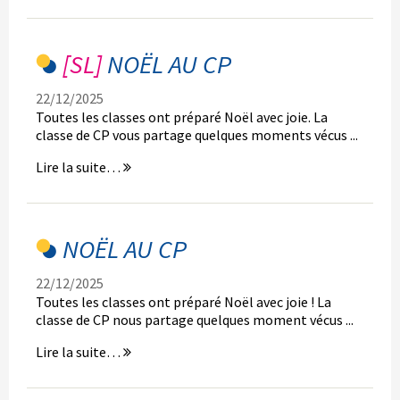
Noël
du
cycle
NOËL AU CP
2
-
22/12/2025
Toutes les classes ont préparé Noël avec joie. La
classe de CP vous partage quelques moments vécus ...
Noël
Lire la suite…
au
CP
-
NOËL AU CP
22/12/2025
Toutes les classes ont préparé Noël avec joie ! La
classe de CP nous partage quelques moment vécus ...
Noël
Lire la suite…
au
CP