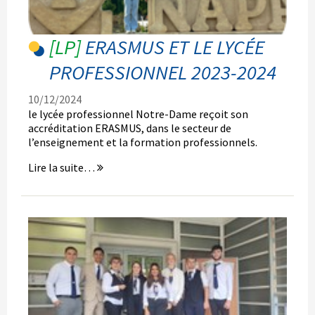
-
ERASMUS ET LE LYCÉE
PROFESSIONNEL 2023-2024
10/12/2024
le lycée professionnel Notre-Dame reçoit son
accréditation ERASMUS, dans le secteur de
l’enseignement et la formation professionnels.
Erasmus
Lire la suite…
et
le
Lycée
Professionnel
2023-
2024
-