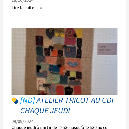
18/10/2024
[LP]
Lire la suite…
ERASMUS
DAYS
17/10/2024
-
ATELIER TRICOT AU CDI
CHAQUE JEUDI
09/09/2024
Chaque jeudi à partir de 12h30 jusqu'à 13h30 au cdi