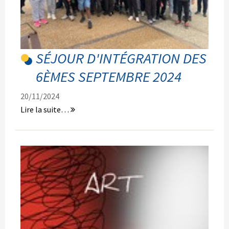
SÉJOUR D'INTÉGRATION DES
6ÈMES SEPTEMBRE 2024
20/11/2024
Séjour
Lire la suite…
d'intégration
des
6èmes
Septembre
2024
-