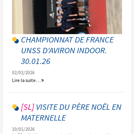
CHAMPIONNAT DE FRANCE
UNSS D'AVIRON INDOOR.
30.01.26
02/02/2026
Championnat
Lire la suite…
de
France
UNSS
d'aviron
VISITE DU PÈRE NOËL EN
indoor.
MATERNELLE
30.01.26
-
10/01/2026