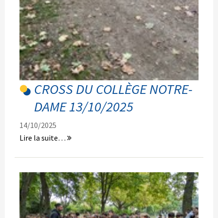
CROSS DU COLLÈGE NOTRE-
DAME 13/10/2025
14/10/2025
Cross
Lire la suite…
du
Collège
Notre-
Dame
13/10/2025
-