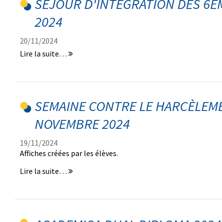
SÉJOUR D'INTÉGRATION DES 6
2024
20/11/2024
Séjour
Lire la suite…
d'intégration
des
6èmes
Septembre
SEMAINE CONTRE LE HARCÈLEME
2024
-
NOVEMBRE 2024
19/11/2024
Affiches créées par les élèves.
Semaine
Lire la suite…
contre
le
harcèlement
du
4