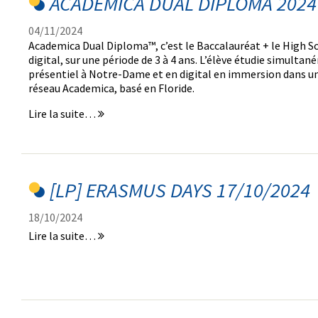
ACADEMICA DUAL DIPLOMA 2024
au
8
04/11/2024
novembre
Academica Dual Diploma™, c’est le Baccalauréat + le High 
2024
digital, sur une période de 3 à 4 ans. L’élève étudie simult
-
présentiel à Notre-Dame et en digital en immersion dans u
réseau Academica, basé en Floride.
ACADEMICA
Lire la suite…
DUAL
DIPLOMA
2024
-
[LP] ERASMUS DAYS 17/10/2024
18/10/2024
[LP]
Lire la suite…
ERASMUS
DAYS
17/10/2024
-