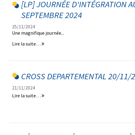
[LP] JOURNÉE D'INTÉGRATION A
Pro
2024
SEPTEMBRE 2024
-
25/11/2024
Une magnifique journée...
[LP]
Lire la suite…
Journée
d'intégration
au
Lycée
Pro
CROSS DEPARTEMENTAL 20/11/
septembre
2024
21/11/2024
-
CROSS
Lire la suite…
DEPARTEMENTAL
20/11/2024
-