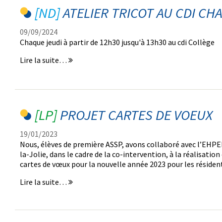
ATELIER TRICOT AU CDI CH
09/09/2024
Chaque jeudi à partir de 12h30 jusqu'à 13h30 au cdi Collège
Atelier
Lire la suite…
tricot
au
CDI
chaque
jeudi
PROJET CARTES DE VOEUX
-
19/01/2023
Nous, élèves de première ASSP, avons collaboré avec l’EHPE
la-Jolie, dans le cadre de la co-intervention, à la réalisation
cartes de vœux pour la nouvelle année 2023 pour les résiden
projet
Lire la suite…
cartes
de
voeux
-