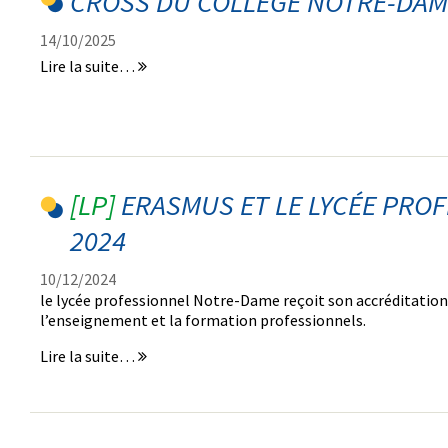
CROSS DU COLLÈGE NOTRE-DAME
30.01.26
-
14/10/2025
Cross
Lire la suite…
du
Collège
Notre-
Dame
13/10/2025
-
ERASMUS ET LE LYCÉE PROF
2024
10/12/2024
le lycée professionnel Notre-Dame reçoit son accréditatio
l’enseignement et la formation professionnels.
Erasmus
Lire la suite…
et
le
Lycée
Professionnel