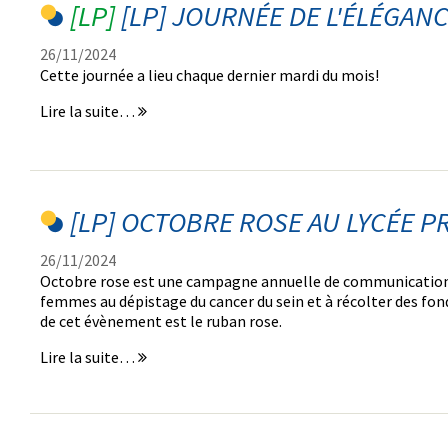
2023-
[LP] JOURNÉE DE L'ÉLÉGANC
2024
-
26/11/2024
Cette journée a lieu chaque dernier mardi du mois!
[LP]
Lire la suite…
Journée
de
l'élégance
Lycée
Pro
[LP] OCTOBRE ROSE AU LYCÉE P
2024
-
26/11/2024
Octobre rose est une campagne annuelle de communication d
femmes au dépistage du cancer du sein et à récolter des fon
de cet évènement est le ruban rose.
[LP]
Lire la suite…
Octobre
Rose
au
Lycée