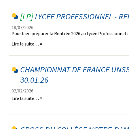
LYCEE PROFESSIONNEL - RE
18/07/2026
Pour bien préparer la Rentrée 2026 au Lycée Professionnel :
LYCEE
Lire la suite…
PROFESSIONNEL
-
RENTREE
2026
CHAMPIONNAT DE FRANCE UNSS
-
30.01.26
02/02/2026
Championnat
Lire la suite…
de
France
UNSS
d'aviron
indoor.